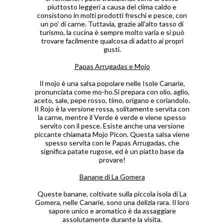
piuttosto leggeri a causa del clima caldo e
consistono in molti prodotti freschi e pesce, con
un po' di carne. Tuttavia, grazie all'alto tasso di
turismo, la cucina è sempre molto varia e si può
trovare facilmente qualcosa di adatto ai propri
gusti.
Papas Arrugadas e Mojo
Il mojo è una salsa popolare nelle Isole Canarie,
pronunciata come mo-ho.Si prepara con olio, aglio,
aceto, sale, pepe rosso, timo, origano e coriandolo.
Il Rojo è la versione rossa, solitamente servita con
la carne, mentre il Verde è verde e viene spesso
servito con il pesce. Esiste anche una versione
piccante chiamata Mojo Picon. Questa salsa viene
spesso servita con le Papas Arrugadas, che
significa patate rugose, ed è un piatto base da
provare!
Banane di La Gomera
Queste banane, coltivate sulla piccola isola di La
Gomera, nelle Canarie, sono una delizia rara. Il loro
sapore unico e aromatico è da assaggiare
assolutamente durante la visita.