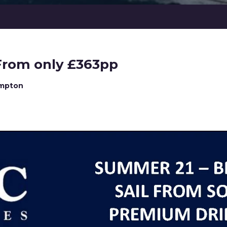
 From only £363pp
ampton