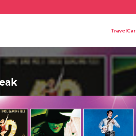
TravelCa
reak