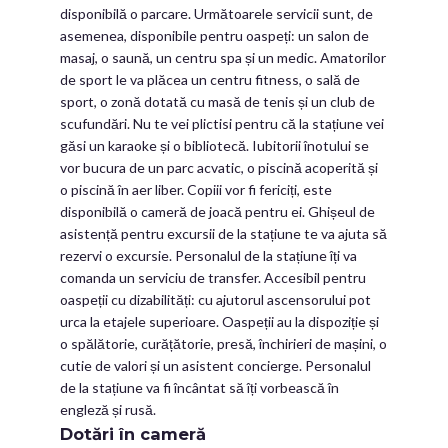
disponibilă o parcare. Următoarele servicii sunt, de
asemenea, disponibile pentru oaspeți: un salon de
masaj, o saună, un centru spa și un medic. Amatorilor
de sport le va plăcea un centru fitness, o sală de
sport, o zonă dotată cu masă de tenis și un club de
scufundări. Nu te vei plictisi pentru că la stațiune vei
găsi un karaoke și o bibliotecă. Iubitorii înotului se
vor bucura de un parc acvatic, o piscină acoperită și
o piscină în aer liber. Copiii vor fi fericiți, este
disponibilă o cameră de joacă pentru ei. Ghișeul de
asistență pentru excursii de la stațiune te va ajuta să
rezervi o excursie. Personalul de la stațiune îți va
comanda un serviciu de transfer. Accesibil pentru
oaspeții cu dizabilități: cu ajutorul ascensorului pot
urca la etajele superioare. Oaspeții au la dispoziție și
o spălătorie, curățătorie, presă, închirieri de mașini, o
cutie de valori și un asistent concierge. Personalul
de la stațiune va fi încântat să îți vorbească în
engleză și rusă.
Dotări în cameră