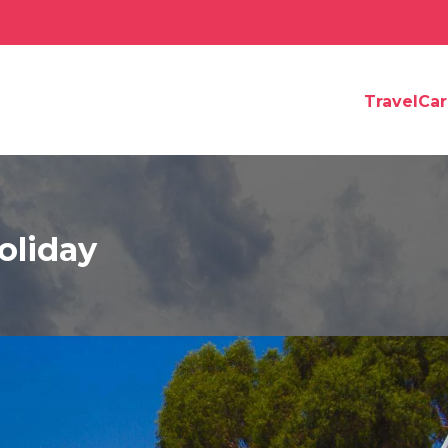
TravelCa
oliday